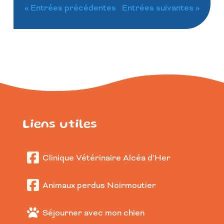
« Entrées précédentes
Entrées suivantes »
Liens utiles
Clinique Vétérinaire Alcéa d’Her
Animaux perdus Noirmoutier
Séjourner avec mon chien