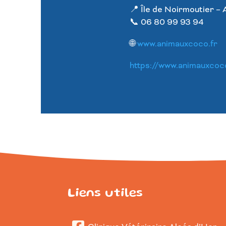
📍 Île de Noirmoutier – 
📞 06 80 99 93 94
🌐
www.animauxcoco.fr
https://www.animauxcoc
Liens utiles