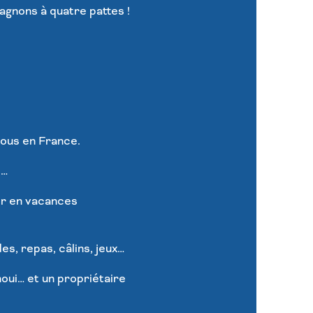
agnons à quatre pattes !
tous en France.
s…
tir en vacances
es, repas, câlins, jeux…
noui… et un propriétaire