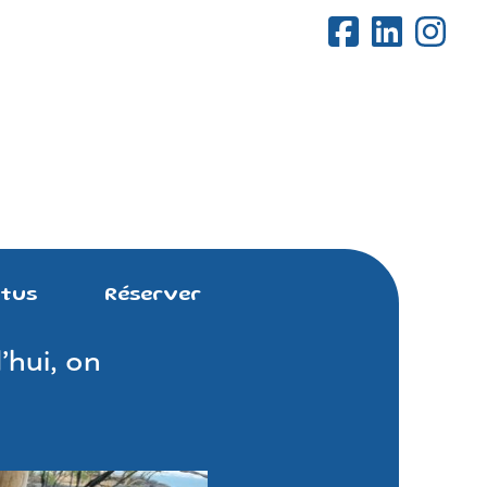
tus
Réserver
’hui, on