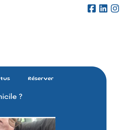
tus
Réserver
cile ?