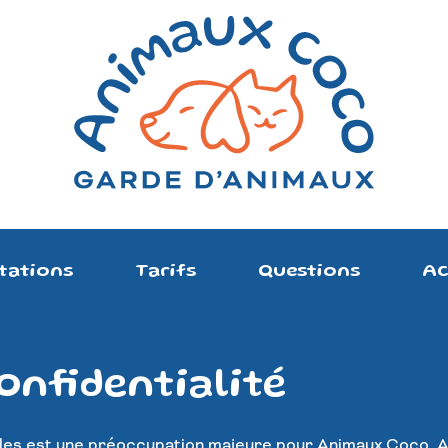
tations
Tarifs
Questions
Ac
onfidentialité
les est une préoccupation majeure pour
Animaux Coco
. 