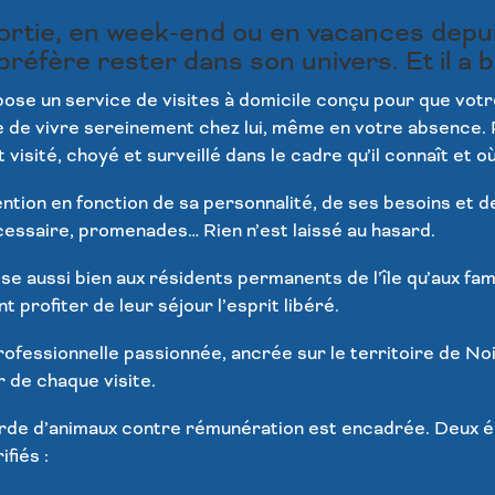
ortie, en week-end ou en vacances depu
 préfère rester dans son univers. Et il a b
se un service de visites à domicile conçu pour que vot
e de vivre sereinement chez lui, même en votre absence.
 visité, choyé et surveillé dans le cadre qu’il connaît et où
tion en fonction de sa personnalité, de ses besoins et d
cessaire, promenades… Rien n’est laissé au hasard.
se aussi bien aux résidents permanents de l’île qu’aux fam
t profiter de leur séjour l’esprit libéré.
rofessionnelle passionnée, ancrée sur le territoire de Noi
 de chaque visite.
garde d’animaux contre rémunération est encadrée. Deux 
fiés :