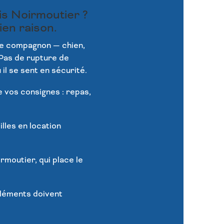
is Noirmoutier ?
ien raison.
re compagnon — chien,
 Pas de rupture de
 il se sent en sécurité.
e vos consignes : repas,
illes en location
rmoutier, qui place le
éléments doivent