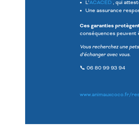
L’
ACACED
, qui atte
Une assurance respons
Ces garanties protègent à
conséquences peuvent ê
Vous recherchez une petsi
d’échanger avec vous.
📞 06 80 99 93 94
www.animauxcoco.fr/re