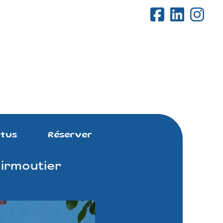
tus
Réserver
oirmoutier