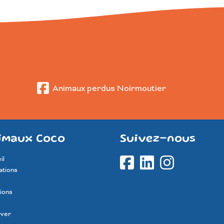
Animaux perdus Noirmoutier
imaux Coco
Suivez-nous
il
ations
ions
rver