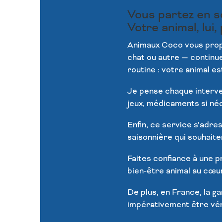
Vous partez en s
Votre animal, lui,
Animaux Coco vous propo
chat ou autre — continu
routine : votre animal est
Je pense chaque interven
jeux, médicaments si né
Enfin, ce service s’adres
saisonnière qui souhaiten
Faites confiance à une p
bien-être animal au cœur
De plus, en France, la 
impérativement être véri