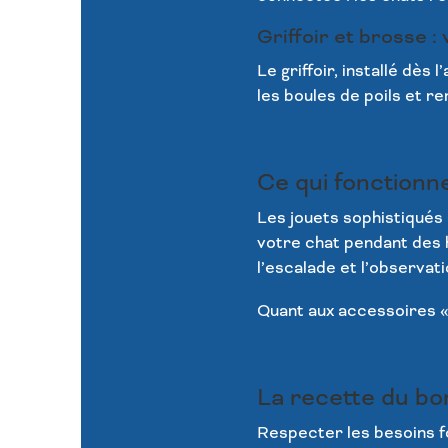
Griffoir et brosse : 
Le griffoir, installé dès
les boules de poils et r
Ce qui fonctionne
Les jouets sophistiqués
votre chat pendant des h
l’escalade et l’observati
Quant aux accessoires « m
La recette du bo
Respecter les besoins f