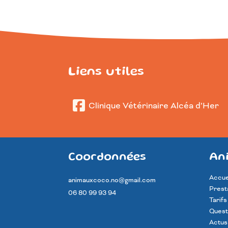
Liens utiles
Clinique Vétérinaire Alcéa d’Her
Coordonnées
An
Accue
animauxcoco.no@gmail.com
Prest
06 80 99 93 94
Tarifs
Quest
Actus