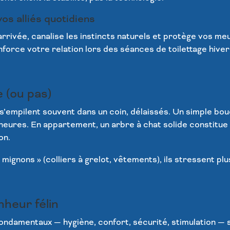
vos alliés quotidiens
 l’arrivée, canalise les instincts naturels et protège vos me
enforce votre relation lors des séances de toilettage hiver
 (ou pas)
 s’empilent souvent dans un coin, délaissés. Un simple bo
eures. En appartement, un arbre à chat solide constitue 
on.
ignons » (colliers à grelot, vêtements), ils stressent plus 
nheur félin
ondamentaux — hygiène, confort, sécurité, stimulation —