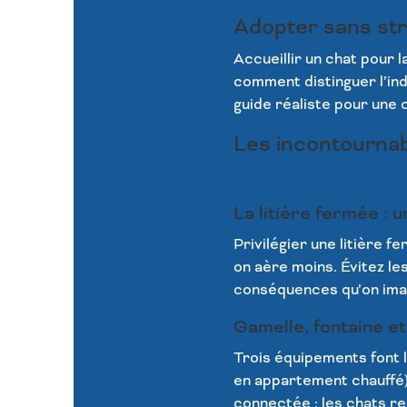
Adopter sans stre
Accueillir un chat pour 
comment distinguer l’ind
guide réaliste pour une 
Les incontournab
La litière fermée : 
Privilégier une litière 
on aère moins. Évitez le
conséquences qu’on imagi
Gamelle, fontaine et
Trois équipements font l’
en appartement chauffé) 
connectée : les chats rec