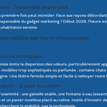
ss : l’essentiel avant tout
la première fois peut intimider. Face aux rayons débordan
ispensable du gadget marketing ? Début 2026, l’heure est à 
cohabitation sereine.
les validés par les professionnels
un choix stratégique
fermée limite la dispersion des odeurs, particulièrement a
s modèles trop sophistiqués ou parfumés : certains chats 
ne. Une litière fermée simple et facile à nettoyer reste
 panier : la base du confort
unanimité : une gamelle stable, une fontaine à eau (essent
et un panier moelleux placé au calme. Inutile d’investir d
herchent la stabilité, pas la technologie.