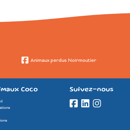
Animaux perdus Noirmoutier
imaux Coco
Suivez-nous
il
ations
ions